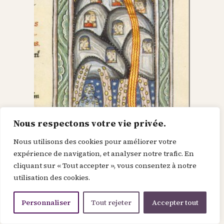
Nous respectons votre vie privée.
Nous utilisons des cookies pour améliorer votre
Dieu dans le Christ,
expérience de navigation, et analyser notre trafic. En
cliquant sur « Tout accepter », vous consentez à notre
recherche l’homme et
utilisation des cookies.
le renouvelle
Personnaliser
Tout rejeter
Accepter tout
Je suis la force de la divinité avant le