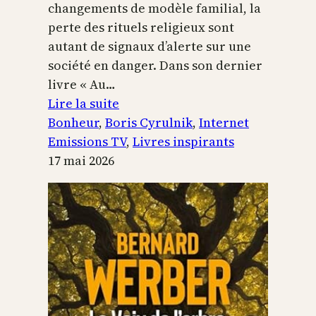
changements de modèle familial, la
perte des rituels religieux sont
autant de signaux d’alerte sur une
société en danger. Dans son dernier
livre « Au…
:
Lire la suite
Boris
Bonheur
, 
Boris Cyrulnik
, 
Internet
Cyrulnik,
Emissions TV
, 
Livres inspirants
les
17 mai 2026
petits
bonheurs