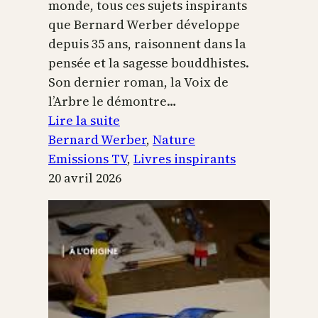
monde, tous ces sujets inspirants
que Bernard Werber développe
depuis 35 ans, raisonnent dans la
pensée et la sagesse bouddhistes.
Son dernier roman, la Voix de
l’Arbre le démontre…
:
Lire la suite
La
Bernard Werber
, 
Nature
Voix
Emissions TV
, 
Livres inspirants
de
20 avril 2026
l’arbre