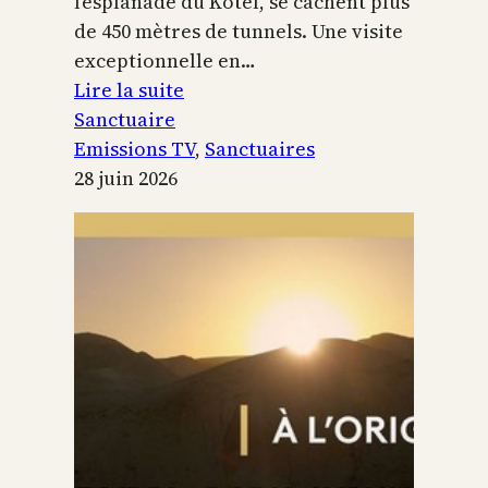
l’esplanade du Kotel, se cachent plus
de 450 mètres de tunnels. Une visite
exceptionnelle en…
:
Lire la suite
Le
Sanctuaire
Temple
Emissions TV
, 
Sanctuaires
de
28 juin 2026
Jérusalem