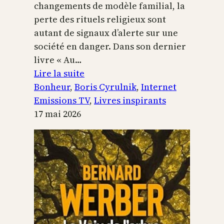
changements de modèle familial, la
perte des rituels religieux sont
autant de signaux d’alerte sur une
société en danger. Dans son dernier
livre « Au…
:
Lire la suite
Boris
Bonheur
, 
Boris Cyrulnik
, 
Internet
Cyrulnik,
Emissions TV
, 
Livres inspirants
les
17 mai 2026
petits
bonheurs