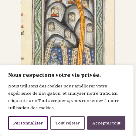
Nous respectons votre vie privée.
Nous utilisons des cookies pour améliorer votre
Dieu dans le Christ,
expérience de navigation, et analyser notre trafic. En
cliquant sur « Tout accepter », vous consentez à notre
recherche l’homme et
utilisation des cookies.
le renouvelle
Personnaliser
Tout rejeter
Accepter tout
Je suis la force de la divinité avant le