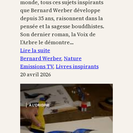
monde, tous ces sujets inspirants
que Bernard Werber développe
depuis 35 ans, raisonnent dans la
pensée et la sagesse bouddhistes.
Son dernier roman, la Voix de
l’Arbre le démontre…
:
Lire la suite
La
Bernard Werber
, 
Nature
Voix
Emissions TV
, 
Livres inspirants
de
20 avril 2026
l’arbre