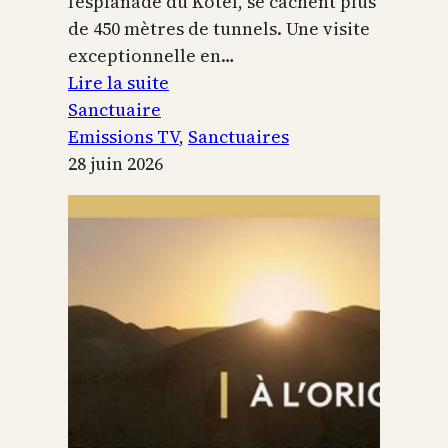
l’esplanade du Kotel, se cachent plus
de 450 mètres de tunnels. Une visite
exceptionnelle en…
:
Lire la suite
Le
Sanctuaire
Temple
Emissions TV
, 
Sanctuaires
de
28 juin 2026
Jérusalem