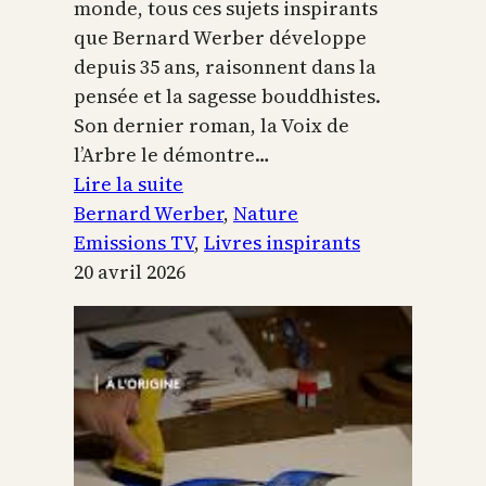
monde, tous ces sujets inspirants
que Bernard Werber développe
depuis 35 ans, raisonnent dans la
pensée et la sagesse bouddhistes.
Son dernier roman, la Voix de
l’Arbre le démontre…
:
Lire la suite
La
Bernard Werber
, 
Nature
Voix
Emissions TV
, 
Livres inspirants
de
20 avril 2026
l’arbre