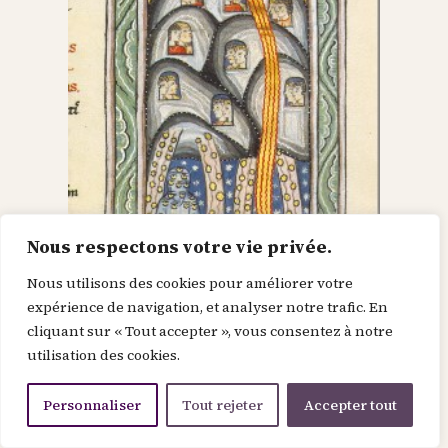
Nous respectons votre vie privée.
Nous utilisons des cookies pour améliorer votre
Dieu dans le Christ,
expérience de navigation, et analyser notre trafic. En
cliquant sur « Tout accepter », vous consentez à notre
recherche l’homme et
utilisation des cookies.
le renouvelle
Personnaliser
Tout rejeter
Accepter tout
Je suis la force de la divinité avant le