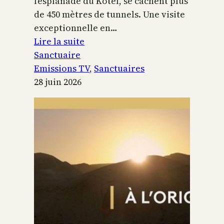
l’esplanade du Kotel, se cachent plus
de 450 mètres de tunnels. Une visite
exceptionnelle en…
:
Lire la suite
Le
Sanctuaire
Temple
Emissions TV
, 
Sanctuaires
de
28 juin 2026
Jérusalem