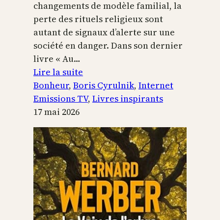
changements de modèle familial, la
perte des rituels religieux sont
autant de signaux d’alerte sur une
société en danger. Dans son dernier
livre « Au…
:
Lire la suite
Boris
Bonheur
, 
Boris Cyrulnik
, 
Internet
Cyrulnik,
Emissions TV
, 
Livres inspirants
les
17 mai 2026
petits
bonheurs