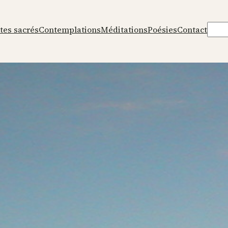
Rech
tes sacrés
Contemplations
Méditations
Poésies
Contact