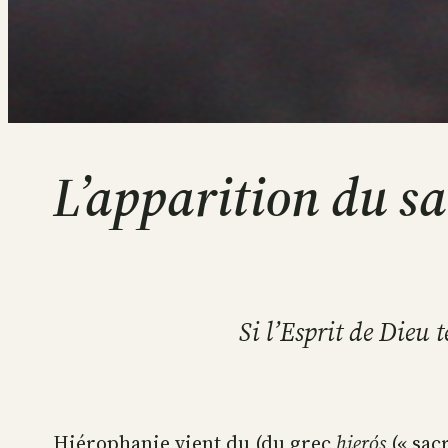
L’apparition du sa
Si l’Esprit de Dieu t
Hiérophanie vient du (du grec
hierós
(« sacr