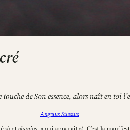
cré
e touche de Son essence, alors naît en toi l’
Angelus Silesius
é ») et
phanios
, « qui apparaît »). C’est la manifes