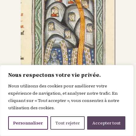
Nous respectons votre vie privée.
Nous utilisons des cookies pour améliorer votre
Dieu dans le Christ,
expérience de navigation, et analyser notre trafic. En
cliquant sur « Tout accepter », vous consentez à notre
recherche l’homme et
utilisation des cookies.
le renouvelle
Personnaliser
Tout rejeter
Accepter tout
Je suis la force de la divinité avant le