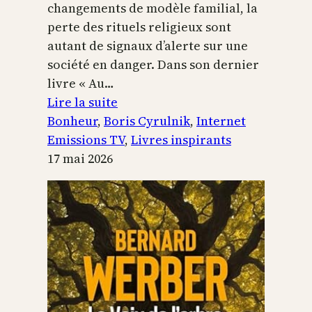
changements de modèle familial, la
perte des rituels religieux sont
autant de signaux d’alerte sur une
société en danger. Dans son dernier
livre « Au…
:
Lire la suite
Boris
Bonheur
, 
Boris Cyrulnik
, 
Internet
Cyrulnik,
Emissions TV
, 
Livres inspirants
les
17 mai 2026
petits
bonheurs