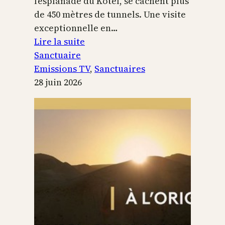
l’esplanade du Kotel, se cachent plus
de 450 mètres de tunnels. Une visite
exceptionnelle en…
:
Lire la suite
Le
Sanctuaire
Temple
Emissions TV
, 
Sanctuaires
de
28 juin 2026
Jérusalem