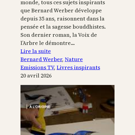
monde, tous ces sujets inspirants
que Bernard Werber développe
depuis 35 ans, raisonnent dans la
pensée et la sagesse bouddhistes.
Son dernier roman, la Voix de
l’Arbre le démontre…
:
Lire la suite
La
Bernard Werber
, 
Nature
Voix
Emissions TV
, 
Livres inspirants
de
20 avril 2026
l’arbre