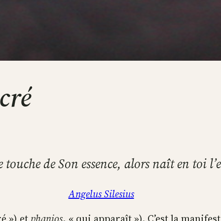
cré
e touche de Son essence, alors naît en toi l’
Angelus Silesius
é ») et
phanios
, « qui apparaît »). C’est la manifes