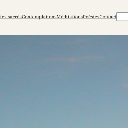
Rech
tes sacrés
Contemplations
Méditations
Poésies
Contact