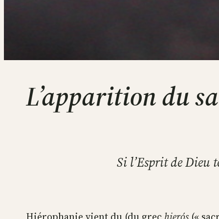
L’apparition du sa
Si l’Esprit de Dieu t
Hiérophanie vient du (du grec
hierós
(« sacr