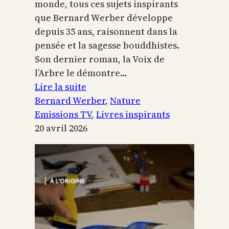
monde, tous ces sujets inspirants
que Bernard Werber développe
depuis 35 ans, raisonnent dans la
pensée et la sagesse bouddhistes.
Son dernier roman, la Voix de
l’Arbre le démontre…
:
Lire la suite
La
Bernard Werber
, 
Nature
Voix
Emissions TV
, 
Livres inspirants
de
20 avril 2026
l’arbre