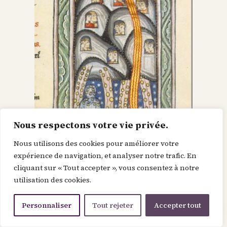
Nous respectons votre vie privée.
Nous utilisons des cookies pour améliorer votre
Dieu dans le Christ,
expérience de navigation, et analyser notre trafic. En
cliquant sur « Tout accepter », vous consentez à notre
recherche l’homme et
utilisation des cookies.
le renouvelle
Personnaliser
Tout rejeter
Accepter tout
Je suis la force de la divinité avant le