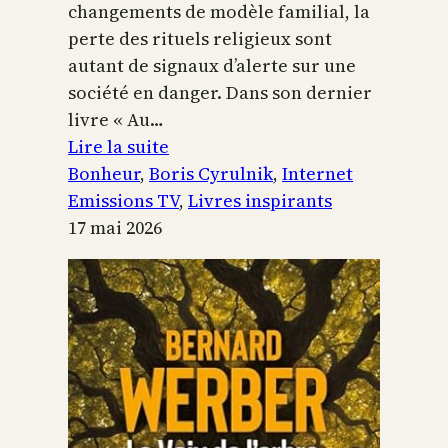
changements de modèle familial, la
perte des rituels religieux sont
autant de signaux d’alerte sur une
société en danger. Dans son dernier
livre « Au…
:
Lire la suite
Boris
Bonheur
, 
Boris Cyrulnik
, 
Internet
Cyrulnik,
Emissions TV
, 
Livres inspirants
les
17 mai 2026
petits
bonheurs