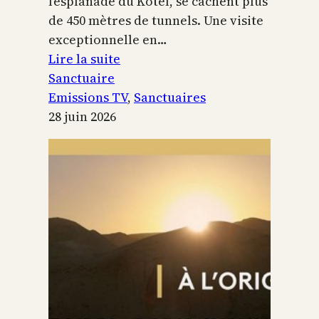
l’esplanade du Kotel, se cachent plus
de 450 mètres de tunnels. Une visite
exceptionnelle en…
:
Lire la suite
Le
Sanctuaire
Temple
Emissions TV
, 
Sanctuaires
de
28 juin 2026
Jérusalem