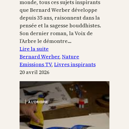
monde, tous ces sujets inspirants
que Bernard Werber développe
depuis 35 ans, raisonnent dans la
pensée et la sagesse bouddhistes.
Son dernier roman, la Voix de
l’Arbre le démontre…
:
Lire la suite
La
Bernard Werber
, 
Nature
Voix
Emissions TV
, 
Livres inspirants
de
20 avril 2026
l’arbre