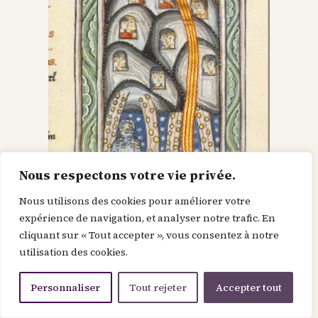
Nous respectons votre vie privée.
Nous utilisons des cookies pour améliorer votre
Dieu dans le Christ,
expérience de navigation, et analyser notre trafic. En
cliquant sur « Tout accepter », vous consentez à notre
recherche l’homme et
utilisation des cookies.
le renouvelle
Personnaliser
Tout rejeter
Accepter tout
Je suis la force de la divinité avant le