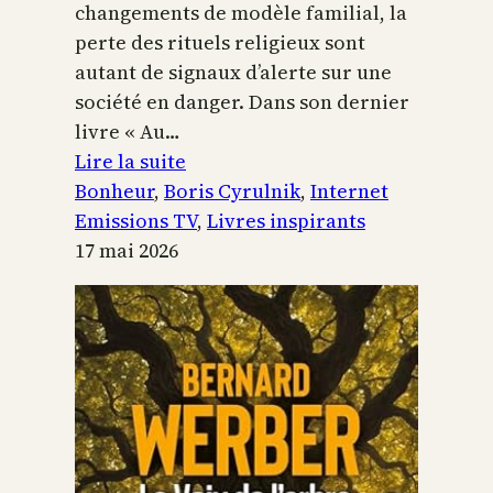
changements de modèle familial, la
perte des rituels religieux sont
autant de signaux d’alerte sur une
société en danger. Dans son dernier
livre « Au…
:
Lire la suite
Boris
Bonheur
, 
Boris Cyrulnik
, 
Internet
Cyrulnik,
Emissions TV
, 
Livres inspirants
les
17 mai 2026
petits
bonheurs