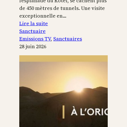
l’esplanade du Kotel, se cachent plus
de 450 mètres de tunnels. Une visite
exceptionnelle en…
:
Lire la suite
Le
Sanctuaire
Temple
Emissions TV
, 
Sanctuaires
de
28 juin 2026
Jérusalem