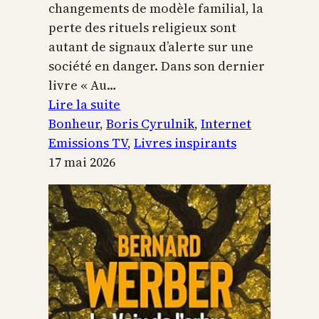
changements de modèle familial, la
perte des rituels religieux sont
autant de signaux d’alerte sur une
société en danger. Dans son dernier
livre « Au…
:
Lire la suite
Boris
Bonheur
, 
Boris Cyrulnik
, 
Internet
Cyrulnik,
Emissions TV
, 
Livres inspirants
les
17 mai 2026
petits
bonheurs