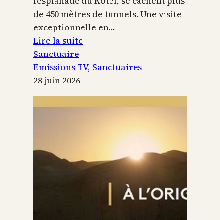
l’esplanade du Kotel, se cachent plus
de 450 mètres de tunnels. Une visite
exceptionnelle en…
:
Lire la suite
Le
Sanctuaire
Temple
Emissions TV
, 
Sanctuaires
de
28 juin 2026
Jérusalem