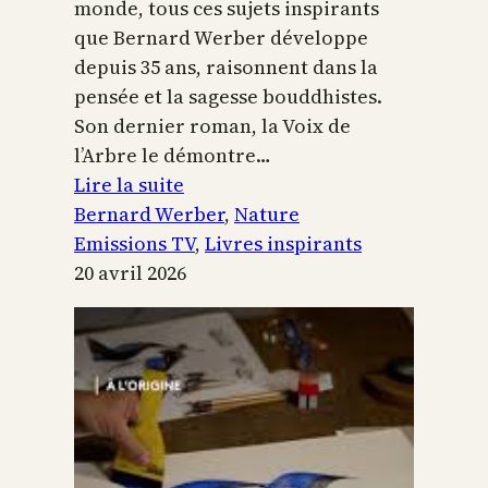
monde, tous ces sujets inspirants
que Bernard Werber développe
depuis 35 ans, raisonnent dans la
pensée et la sagesse bouddhistes.
Son dernier roman, la Voix de
l’Arbre le démontre…
:
Lire la suite
La
Bernard Werber
, 
Nature
Voix
Emissions TV
, 
Livres inspirants
de
20 avril 2026
l’arbre