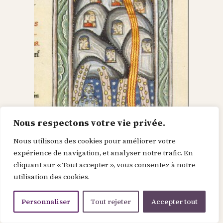
Nous respectons votre vie privée.
Nous utilisons des cookies pour améliorer votre
Dieu dans le Christ,
expérience de navigation, et analyser notre trafic. En
cliquant sur « Tout accepter », vous consentez à notre
recherche l’homme et
utilisation des cookies.
le renouvelle
Personnaliser
Tout rejeter
Accepter tout
Je suis la force de la divinité avant le