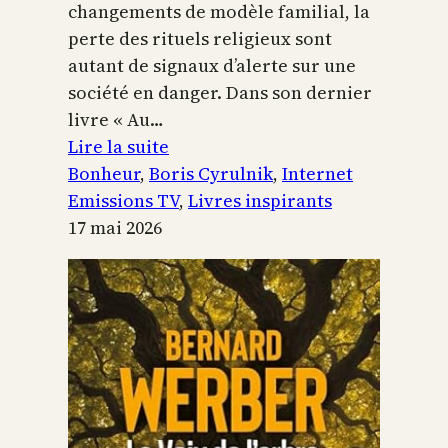
changements de modèle familial, la
perte des rituels religieux sont
autant de signaux d’alerte sur une
société en danger. Dans son dernier
livre « Au…
:
Lire la suite
Boris
Bonheur
, 
Boris Cyrulnik
, 
Internet
Cyrulnik,
Emissions TV
, 
Livres inspirants
les
17 mai 2026
petits
bonheurs