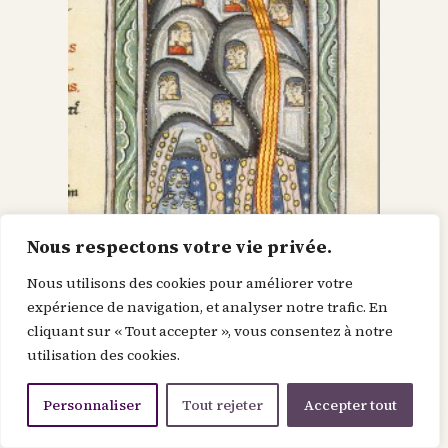
Nous respectons votre vie privée.
Nous utilisons des cookies pour améliorer votre
Dieu dans le Christ,
expérience de navigation, et analyser notre trafic. En
cliquant sur « Tout accepter », vous consentez à notre
recherche l’homme et
utilisation des cookies.
le renouvelle
Personnaliser
Tout rejeter
Accepter tout
Je suis la force de la divinité avant le