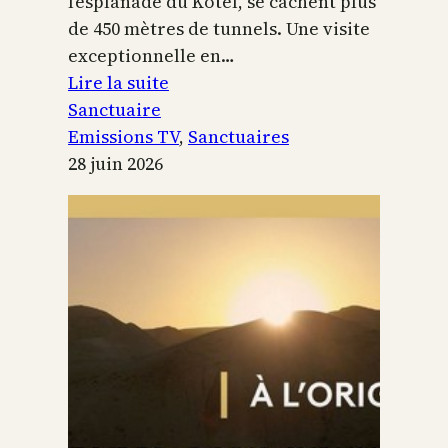
l’esplanade du Kotel, se cachent plus
de 450 mètres de tunnels. Une visite
exceptionnelle en…
:
Lire la suite
Le
Sanctuaire
Temple
Emissions TV
, 
Sanctuaires
de
28 juin 2026
Jérusalem