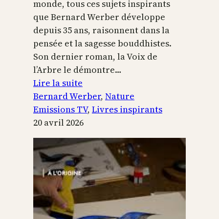
monde, tous ces sujets inspirants
que Bernard Werber développe
depuis 35 ans, raisonnent dans la
pensée et la sagesse bouddhistes.
Son dernier roman, la Voix de
l’Arbre le démontre…
:
Lire la suite
La
Bernard Werber
, 
Nature
Voix
Emissions TV
, 
Livres inspirants
de
20 avril 2026
l’arbre