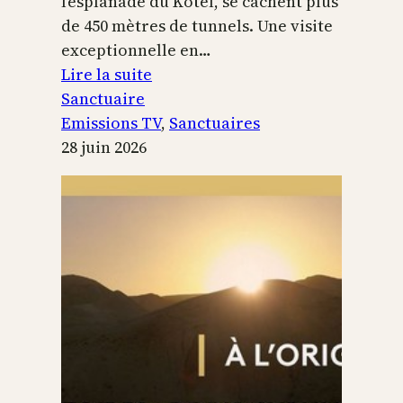
l’esplanade du Kotel, se cachent plus
de 450 mètres de tunnels. Une visite
exceptionnelle en…
:
Lire la suite
Le
Sanctuaire
Temple
Emissions TV
, 
Sanctuaires
de
28 juin 2026
Jérusalem