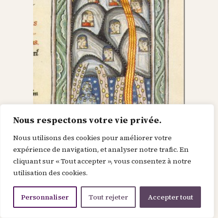
Nous respectons votre vie privée.
Nous utilisons des cookies pour améliorer votre
Dieu dans le Christ,
expérience de navigation, et analyser notre trafic. En
cliquant sur « Tout accepter », vous consentez à notre
recherche l’homme et
utilisation des cookies.
le renouvelle
Personnaliser
Tout rejeter
Accepter tout
Je suis la force de la divinité avant le