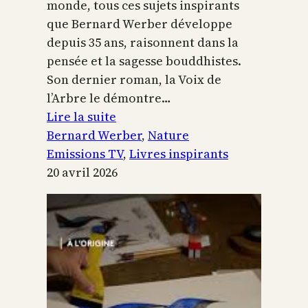
monde, tous ces sujets inspirants
que Bernard Werber développe
depuis 35 ans, raisonnent dans la
pensée et la sagesse bouddhistes.
Son dernier roman, la Voix de
l’Arbre le démontre…
:
Lire la suite
La
Bernard Werber
, 
Nature
Voix
Emissions TV
, 
Livres inspirants
de
20 avril 2026
l’arbre