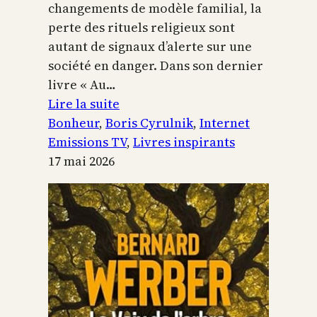
changements de modèle familial, la
perte des rituels religieux sont
autant de signaux d’alerte sur une
société en danger. Dans son dernier
livre « Au…
:
Lire la suite
Boris
Bonheur
, 
Boris Cyrulnik
, 
Internet
Cyrulnik,
Emissions TV
, 
Livres inspirants
les
17 mai 2026
petits
bonheurs