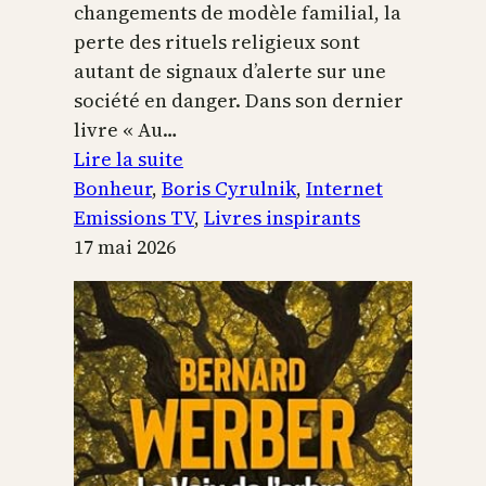
changements de modèle familial, la
perte des rituels religieux sont
autant de signaux d’alerte sur une
société en danger. Dans son dernier
livre « Au…
:
Lire la suite
Boris
Bonheur
, 
Boris Cyrulnik
, 
Internet
Cyrulnik,
Emissions TV
, 
Livres inspirants
les
17 mai 2026
petits
bonheurs