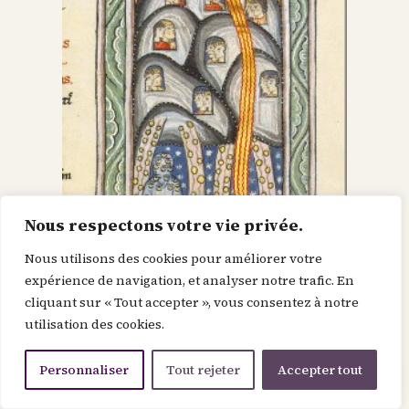
Nous respectons votre vie privée.
Nous utilisons des cookies pour améliorer votre
Dieu dans le Christ,
expérience de navigation, et analyser notre trafic. En
cliquant sur « Tout accepter », vous consentez à notre
recherche l’homme et
utilisation des cookies.
le renouvelle
Personnaliser
Tout rejeter
Accepter tout
Je suis la force de la divinité avant le