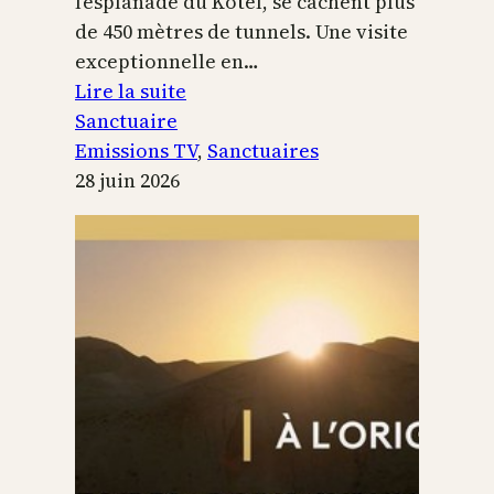
l’esplanade du Kotel, se cachent plus
de 450 mètres de tunnels. Une visite
exceptionnelle en…
:
Lire la suite
Le
Sanctuaire
Temple
Emissions TV
, 
Sanctuaires
de
28 juin 2026
Jérusalem