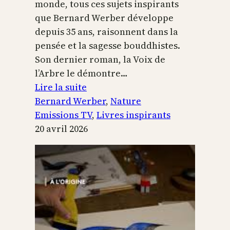
monde, tous ces sujets inspirants
que Bernard Werber développe
depuis 35 ans, raisonnent dans la
pensée et la sagesse bouddhistes.
Son dernier roman, la Voix de
l’Arbre le démontre…
:
Lire la suite
La
Bernard Werber
, 
Nature
Voix
Emissions TV
, 
Livres inspirants
de
20 avril 2026
l’arbre