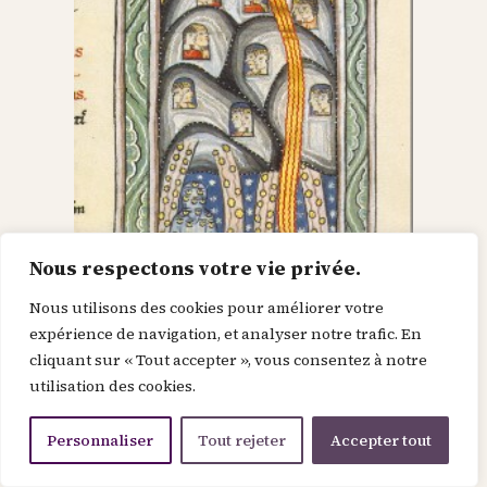
Nous respectons votre vie privée.
Nous utilisons des cookies pour améliorer votre
Dieu dans le Christ,
expérience de navigation, et analyser notre trafic. En
cliquant sur « Tout accepter », vous consentez à notre
recherche l’homme et
utilisation des cookies.
le renouvelle
Personnaliser
Tout rejeter
Accepter tout
Je suis la force de la divinité avant le