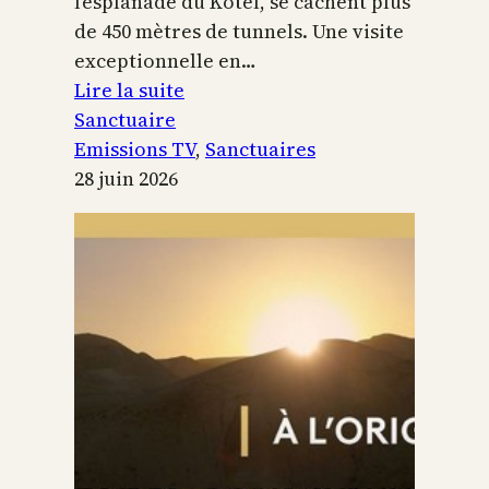
l’esplanade du Kotel, se cachent plus
de 450 mètres de tunnels. Une visite
exceptionnelle en…
:
Lire la suite
Le
Sanctuaire
Temple
Emissions TV
, 
Sanctuaires
de
28 juin 2026
Jérusalem