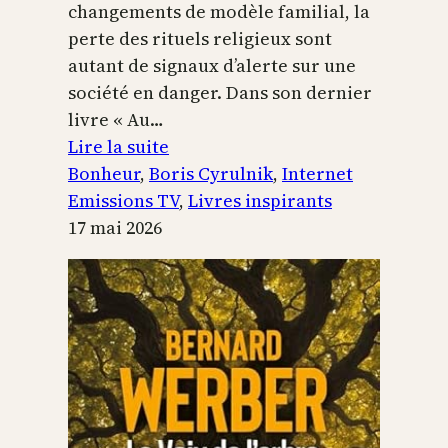
changements de modèle familial, la
perte des rituels religieux sont
autant de signaux d’alerte sur une
société en danger. Dans son dernier
livre « Au…
:
Lire la suite
Boris
Bonheur
, 
Boris Cyrulnik
, 
Internet
Cyrulnik,
Emissions TV
, 
Livres inspirants
les
17 mai 2026
petits
bonheurs