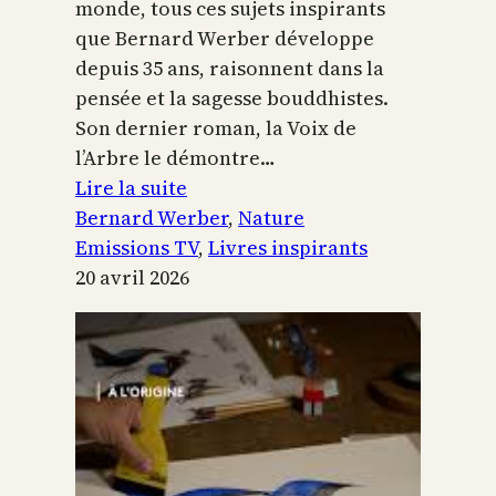
monde, tous ces sujets inspirants
que Bernard Werber développe
depuis 35 ans, raisonnent dans la
pensée et la sagesse bouddhistes.
Son dernier roman, la Voix de
l’Arbre le démontre…
:
Lire la suite
La
Bernard Werber
, 
Nature
Voix
Emissions TV
, 
Livres inspirants
de
20 avril 2026
l’arbre