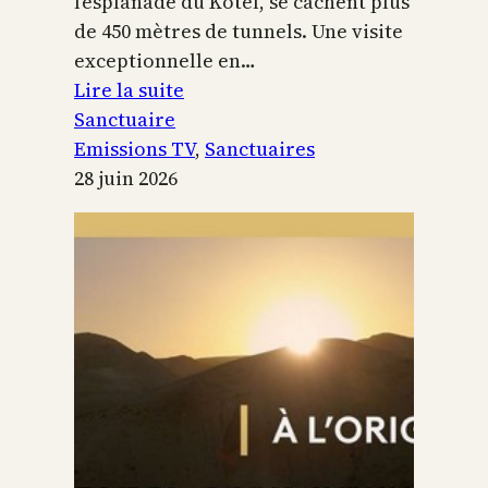
l’esplanade du Kotel, se cachent plus
de 450 mètres de tunnels. Une visite
exceptionnelle en…
:
Lire la suite
Le
Sanctuaire
Temple
Emissions TV
, 
Sanctuaires
de
28 juin 2026
Jérusalem