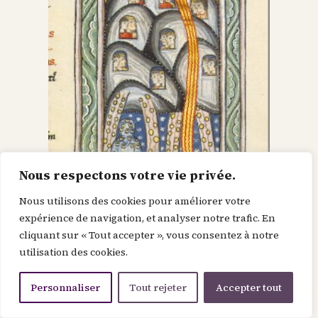
Nous respectons votre vie privée.
Nous utilisons des cookies pour améliorer votre
Dieu dans le Christ,
expérience de navigation, et analyser notre trafic. En
cliquant sur « Tout accepter », vous consentez à notre
recherche l’homme et
utilisation des cookies.
le renouvelle
Personnaliser
Tout rejeter
Accepter tout
Je suis la force de la divinité avant le