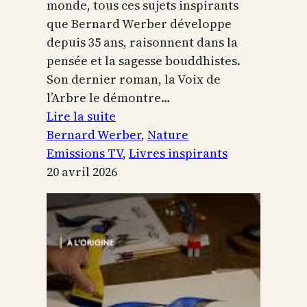
monde, tous ces sujets inspirants
que Bernard Werber développe
depuis 35 ans, raisonnent dans la
pensée et la sagesse bouddhistes.
Son dernier roman, la Voix de
l’Arbre le démontre…
:
Lire la suite
La
Bernard Werber
, 
Nature
Voix
Emissions TV
, 
Livres inspirants
de
20 avril 2026
l’arbre