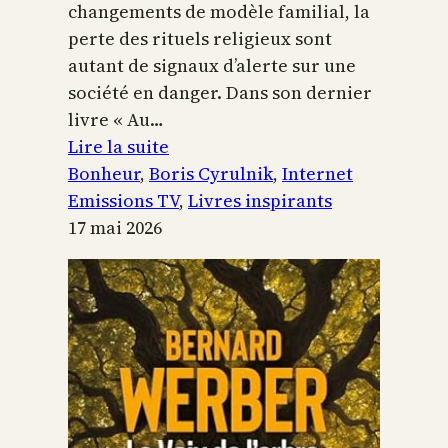
changements de modèle familial, la
perte des rituels religieux sont
autant de signaux d’alerte sur une
société en danger. Dans son dernier
livre « Au…
:
Lire la suite
Boris
Bonheur
, 
Boris Cyrulnik
, 
Internet
Cyrulnik,
Emissions TV
, 
Livres inspirants
les
17 mai 2026
petits
bonheurs