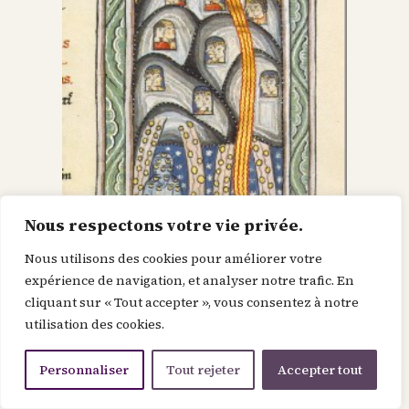
Nous respectons votre vie privée.
Nous utilisons des cookies pour améliorer votre
Dieu dans le Christ,
expérience de navigation, et analyser notre trafic. En
cliquant sur « Tout accepter », vous consentez à notre
recherche l’homme et
utilisation des cookies.
le renouvelle
Personnaliser
Tout rejeter
Accepter tout
Je suis la force de la divinité avant le