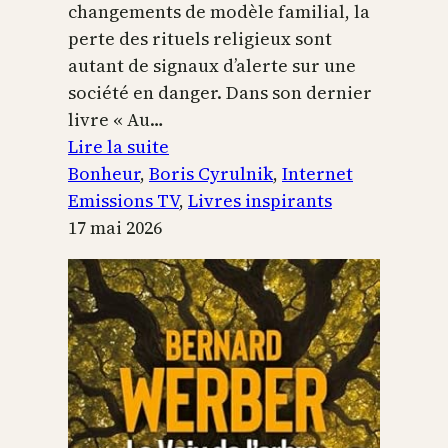
changements de modèle familial, la
perte des rituels religieux sont
autant de signaux d’alerte sur une
société en danger. Dans son dernier
livre « Au…
:
Lire la suite
Boris
Bonheur
, 
Boris Cyrulnik
, 
Internet
Cyrulnik,
Emissions TV
, 
Livres inspirants
les
17 mai 2026
petits
bonheurs