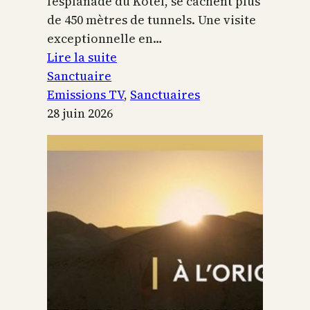
l’esplanade du Kotel, se cachent plus
de 450 mètres de tunnels. Une visite
exceptionnelle en…
:
Lire la suite
Le
Sanctuaire
Temple
Emissions TV
, 
Sanctuaires
de
28 juin 2026
Jérusalem