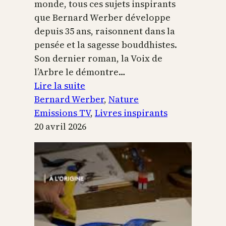
monde, tous ces sujets inspirants
que Bernard Werber développe
depuis 35 ans, raisonnent dans la
pensée et la sagesse bouddhistes.
Son dernier roman, la Voix de
l’Arbre le démontre…
:
Lire la suite
La
Bernard Werber
, 
Nature
Voix
Emissions TV
, 
Livres inspirants
de
20 avril 2026
l’arbre