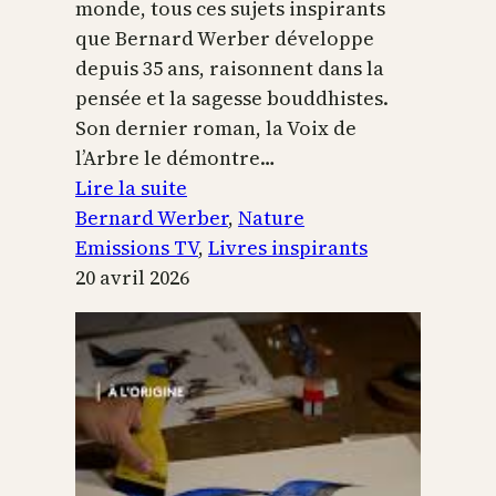
monde, tous ces sujets inspirants
que Bernard Werber développe
depuis 35 ans, raisonnent dans la
pensée et la sagesse bouddhistes.
Son dernier roman, la Voix de
l’Arbre le démontre…
:
Lire la suite
La
Bernard Werber
, 
Nature
Voix
Emissions TV
, 
Livres inspirants
de
20 avril 2026
l’arbre