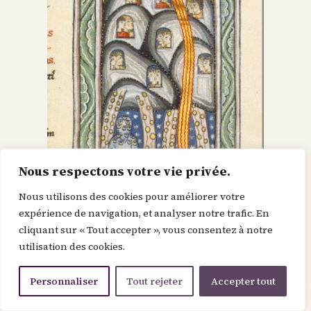
Nous respectons votre vie privée.
Nous utilisons des cookies pour améliorer votre
Dieu dans le Christ,
expérience de navigation, et analyser notre trafic. En
cliquant sur « Tout accepter », vous consentez à notre
recherche l’homme et
utilisation des cookies.
le renouvelle
Personnaliser
Tout rejeter
Accepter tout
Je suis la force de la divinité avant le