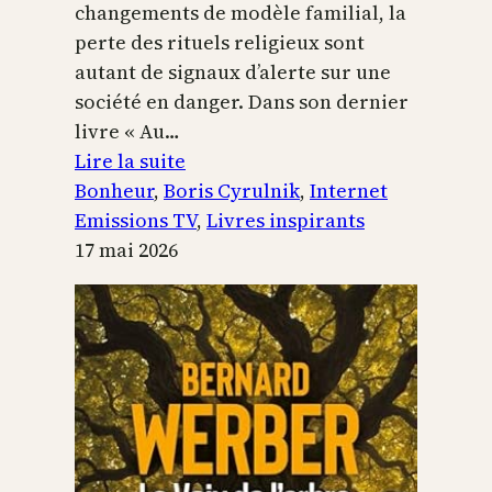
changements de modèle familial, la
perte des rituels religieux sont
autant de signaux d’alerte sur une
société en danger. Dans son dernier
livre « Au…
:
Lire la suite
Boris
Bonheur
, 
Boris Cyrulnik
, 
Internet
Cyrulnik,
Emissions TV
, 
Livres inspirants
les
17 mai 2026
petits
bonheurs