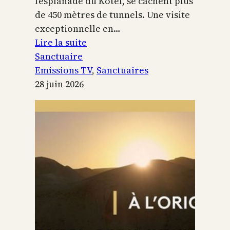
l’esplanade du Kotel, se cachent plus
de 450 mètres de tunnels. Une visite
exceptionnelle en…
:
Lire la suite
Le
Sanctuaire
Temple
Emissions TV
, 
Sanctuaires
de
28 juin 2026
Jérusalem