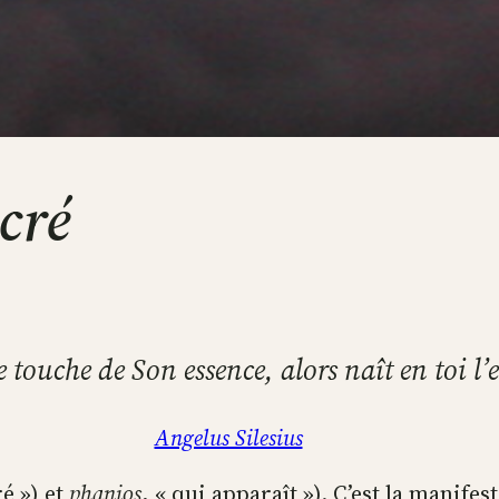
cré
e touche de Son essence, alors naît en toi l’
Angelus Silesius
é ») et
phanios
, « qui apparaît »). C’est la manifes