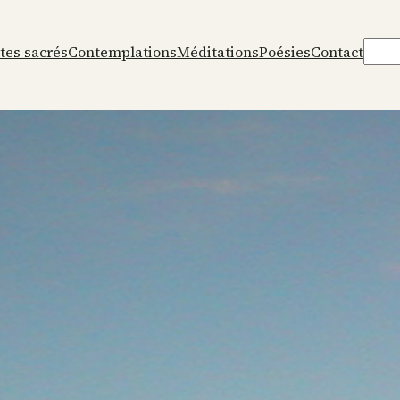
Rech
tes sacrés
Contemplations
Méditations
Poésies
Contact