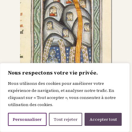
Nous respectons votre vie privée.
Nous utilisons des cookies pour améliorer votre
Dieu dans le Christ,
expérience de navigation, et analyser notre trafic. En
cliquant sur « Tout accepter », vous consentez à notre
recherche l’homme et
utilisation des cookies.
le renouvelle
Personnaliser
Tout rejeter
Accepter tout
Je suis la force de la divinité avant le