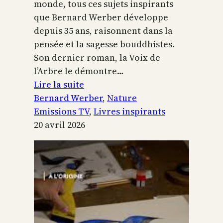
monde, tous ces sujets inspirants
que Bernard Werber développe
depuis 35 ans, raisonnent dans la
pensée et la sagesse bouddhistes.
Son dernier roman, la Voix de
l’Arbre le démontre…
:
Lire la suite
La
Bernard Werber
, 
Nature
Voix
Emissions TV
, 
Livres inspirants
de
20 avril 2026
l’arbre