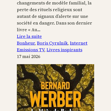
changements de modèle familial, la
perte des rituels religieux sont
autant de signaux d’alerte sur une
société en danger. Dans son dernier
livre « Au…
:
Lire la suite
Boris
Bonheur
, 
Boris Cyrulnik
, 
Internet
Cyrulnik,
Emissions TV
, 
Livres inspirants
les
17 mai 2026
petits
bonheurs