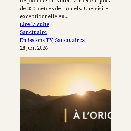
l’esplanade du Kotel, se cachent plus
de 450 mètres de tunnels. Une visite
exceptionnelle en…
:
Lire la suite
Le
Sanctuaire
Temple
Emissions TV
, 
Sanctuaires
de
28 juin 2026
Jérusalem