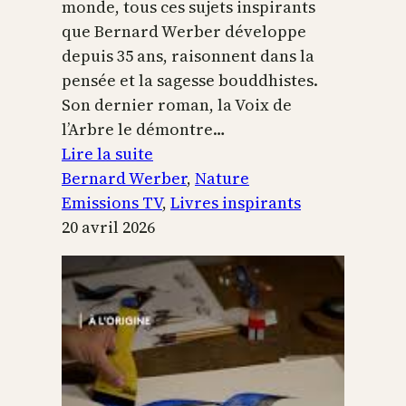
monde, tous ces sujets inspirants
que Bernard Werber développe
depuis 35 ans, raisonnent dans la
pensée et la sagesse bouddhistes.
Son dernier roman, la Voix de
l’Arbre le démontre…
:
Lire la suite
La
Bernard Werber
, 
Nature
Voix
Emissions TV
, 
Livres inspirants
de
20 avril 2026
l’arbre