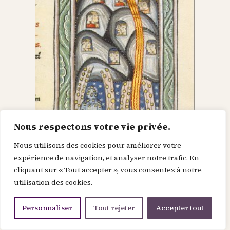
Nous respectons votre vie privée.
Nous utilisons des cookies pour améliorer votre
Dieu dans le Christ,
expérience de navigation, et analyser notre trafic. En
cliquant sur « Tout accepter », vous consentez à notre
recherche l’homme et
utilisation des cookies.
le renouvelle
Personnaliser
Tout rejeter
Accepter tout
Je suis la force de la divinité avant le