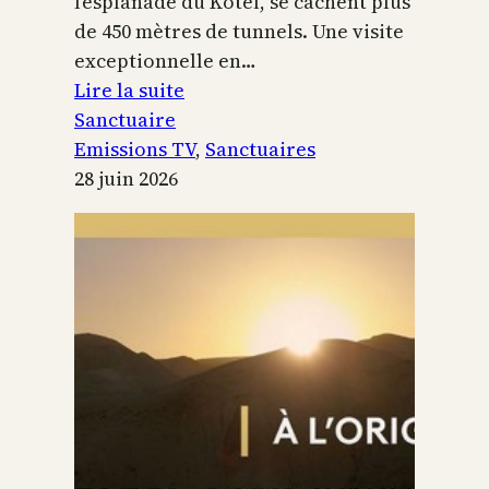
l’esplanade du Kotel, se cachent plus
de 450 mètres de tunnels. Une visite
exceptionnelle en…
:
Lire la suite
Le
Sanctuaire
Temple
Emissions TV
, 
Sanctuaires
de
28 juin 2026
Jérusalem