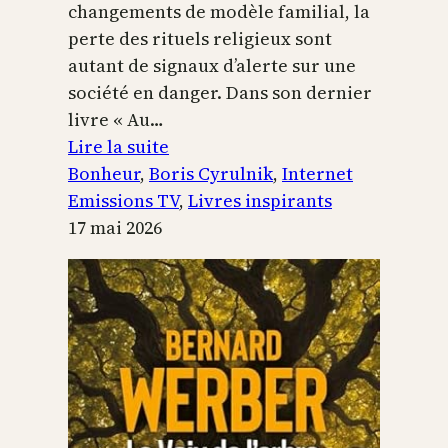
changements de modèle familial, la
perte des rituels religieux sont
autant de signaux d’alerte sur une
société en danger. Dans son dernier
livre « Au…
:
Lire la suite
Boris
Bonheur
, 
Boris Cyrulnik
, 
Internet
Cyrulnik,
Emissions TV
, 
Livres inspirants
les
17 mai 2026
petits
bonheurs