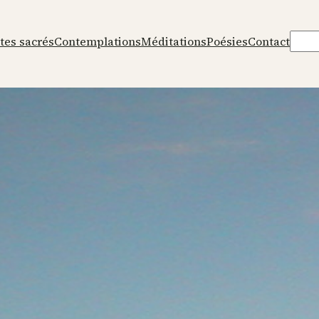
Rech
tes sacrés
Contemplations
Méditations
Poésies
Contact