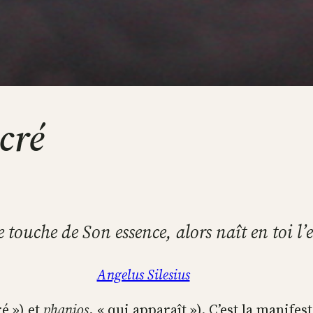
cré
e touche de Son essence, alors naît en toi l’
Angelus Silesius
é ») et
phanios
, « qui apparaît »). C’est la manifes