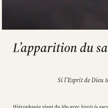
L’apparition du sa
Si l’Esprit de Dieu t
Hiérophanie vient du (du grec
hierós
(« sacr