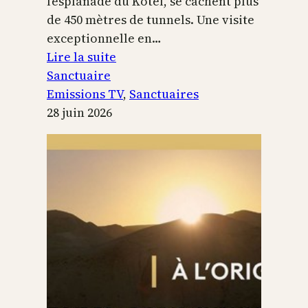
l’esplanade du Kotel, se cachent plus
de 450 mètres de tunnels. Une visite
exceptionnelle en…
:
Lire la suite
Le
Sanctuaire
Temple
Emissions TV
, 
Sanctuaires
de
28 juin 2026
Jérusalem