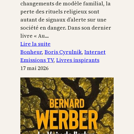
changements de modèle familial, la
perte des rituels religieux sont
autant de signaux d’alerte sur une
société en danger. Dans son dernier
livre « Au…
:
Lire la suite
Boris
Bonheur
, 
Boris Cyrulnik
, 
Internet
Cyrulnik,
Emissions TV
, 
Livres inspirants
les
17 mai 2026
petits
bonheurs