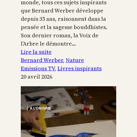
monde, tous ces sujets inspirants
que Bernard Werber développe
depuis 35 ans, raisonnent dans la
pensée et la sagesse bouddhistes.
Son dernier roman, la Voix de
l’Arbre le démontre…
:
Lire la suite
La
Bernard Werber
, 
Nature
Voix
Emissions TV
, 
Livres inspirants
de
20 avril 2026
l’arbre