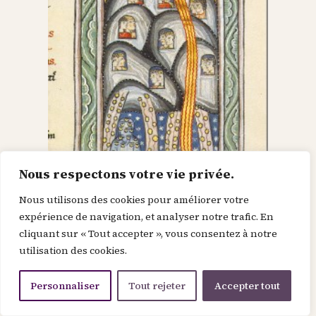
Nous respectons votre vie privée.
Nous utilisons des cookies pour améliorer votre
Dieu dans le Christ,
expérience de navigation, et analyser notre trafic. En
cliquant sur « Tout accepter », vous consentez à notre
recherche l’homme et
utilisation des cookies.
le renouvelle
Personnaliser
Tout rejeter
Accepter tout
Je suis la force de la divinité avant le