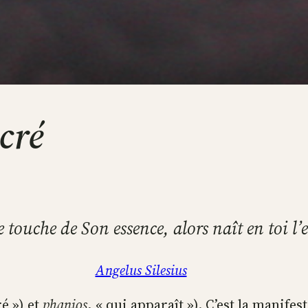
cré
e touche de Son essence, alors naît en toi l’
Angelus Silesius
é ») et
phanios
, « qui apparaît »). C’est la manifes