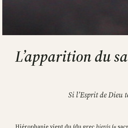
L’apparition du sa
Si l’Esprit de Dieu t
Hiérophanie vient du (du grec
hierós
(« sacr