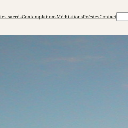
Rech
tes sacrés
Contemplations
Méditations
Poésies
Contact