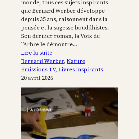
monde, tous ces sujets inspirants
que Bernard Werber développe
depuis 35 ans, raisonnent dans la
pensée et la sagesse bouddhistes.
Son dernier roman, la Voix de
l’Arbre le démontre…
:
Lire la suite
La
Bernard Werber
, 
Nature
Voix
Emissions TV
, 
Livres inspirants
de
20 avril 2026
l’arbre