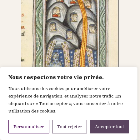
Nous respectons votre vie privée.
Nous utilisons des cookies pour améliorer votre
Dieu dans le Christ,
expérience de navigation, et analyser notre trafic. En
cliquant sur « Tout accepter », vous consentez à notre
recherche l’homme et
utilisation des cookies.
le renouvelle
Personnaliser
Tout rejeter
Accepter tout
Je suis la force de la divinité avant le