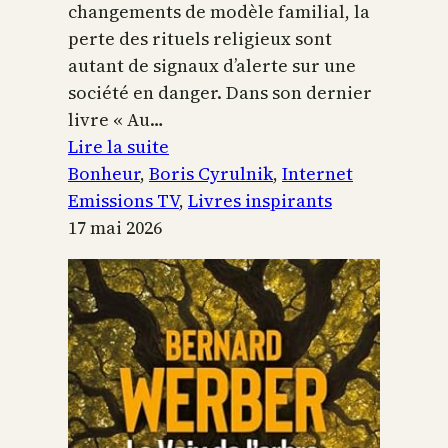
changements de modèle familial, la
perte des rituels religieux sont
autant de signaux d’alerte sur une
société en danger. Dans son dernier
livre « Au…
:
Lire la suite
Boris
Bonheur
, 
Boris Cyrulnik
, 
Internet
Cyrulnik,
Emissions TV
, 
Livres inspirants
les
17 mai 2026
petits
bonheurs