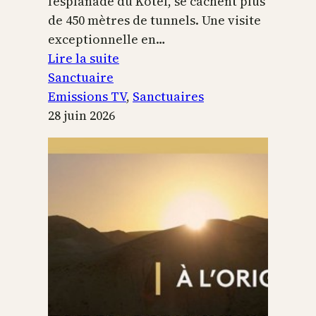
l’esplanade du Kotel, se cachent plus
de 450 mètres de tunnels. Une visite
exceptionnelle en…
:
Lire la suite
Le
Sanctuaire
Temple
Emissions TV
, 
Sanctuaires
de
28 juin 2026
Jérusalem