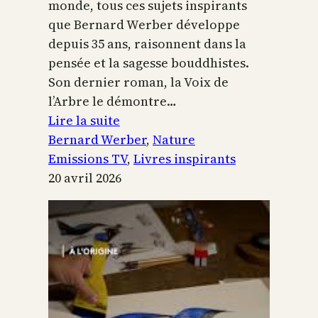
monde, tous ces sujets inspirants
que Bernard Werber développe
depuis 35 ans, raisonnent dans la
pensée et la sagesse bouddhistes.
Son dernier roman, la Voix de
l’Arbre le démontre…
:
Lire la suite
La
Bernard Werber
, 
Nature
Voix
Emissions TV
, 
Livres inspirants
de
20 avril 2026
l’arbre