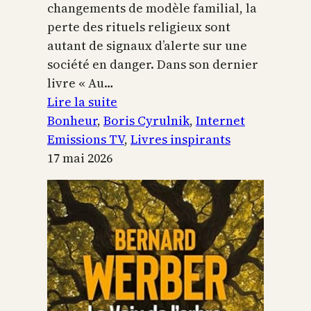
changements de modèle familial, la
perte des rituels religieux sont
autant de signaux d’alerte sur une
société en danger. Dans son dernier
livre « Au…
:
Lire la suite
Boris
Bonheur
, 
Boris Cyrulnik
, 
Internet
Cyrulnik,
Emissions TV
, 
Livres inspirants
les
17 mai 2026
petits
bonheurs