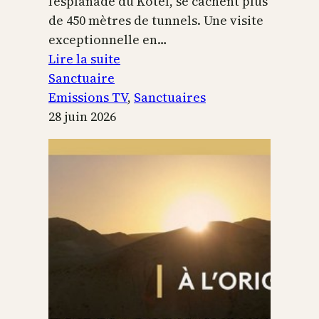
l’esplanade du Kotel, se cachent plus
de 450 mètres de tunnels. Une visite
exceptionnelle en…
:
Lire la suite
Le
Sanctuaire
Temple
Emissions TV
, 
Sanctuaires
de
28 juin 2026
Jérusalem