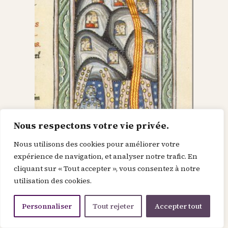
Nous respectons votre vie privée.
Nous utilisons des cookies pour améliorer votre
Dieu dans le Christ,
expérience de navigation, et analyser notre trafic. En
cliquant sur « Tout accepter », vous consentez à notre
recherche l’homme et
utilisation des cookies.
le renouvelle
Personnaliser
Tout rejeter
Accepter tout
Je suis la force de la divinité avant le