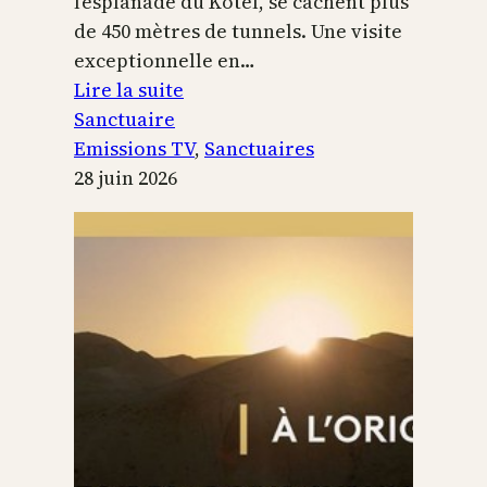
l’esplanade du Kotel, se cachent plus
de 450 mètres de tunnels. Une visite
exceptionnelle en…
:
Lire la suite
Le
Sanctuaire
Temple
Emissions TV
, 
Sanctuaires
de
28 juin 2026
Jérusalem