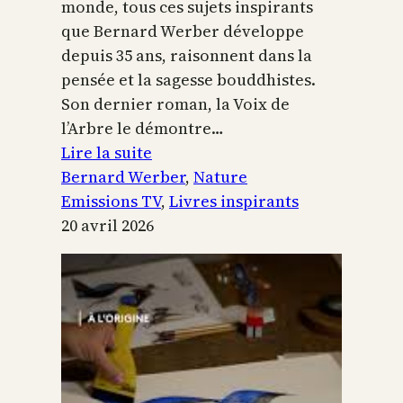
monde, tous ces sujets inspirants
que Bernard Werber développe
depuis 35 ans, raisonnent dans la
pensée et la sagesse bouddhistes.
Son dernier roman, la Voix de
l’Arbre le démontre…
:
Lire la suite
La
Bernard Werber
, 
Nature
Voix
Emissions TV
, 
Livres inspirants
de
20 avril 2026
l’arbre