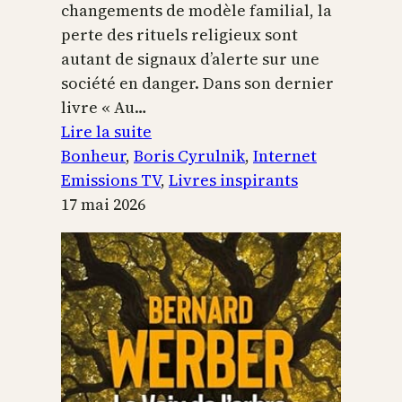
changements de modèle familial, la
perte des rituels religieux sont
autant de signaux d’alerte sur une
société en danger. Dans son dernier
livre « Au…
:
Lire la suite
Boris
Bonheur
, 
Boris Cyrulnik
, 
Internet
Cyrulnik,
Emissions TV
, 
Livres inspirants
les
17 mai 2026
petits
bonheurs