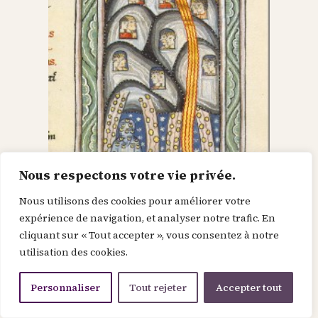
Nous respectons votre vie privée.
Nous utilisons des cookies pour améliorer votre
Dieu dans le Christ,
expérience de navigation, et analyser notre trafic. En
cliquant sur « Tout accepter », vous consentez à notre
recherche l’homme et
utilisation des cookies.
le renouvelle
Personnaliser
Tout rejeter
Accepter tout
Je suis la force de la divinité avant le