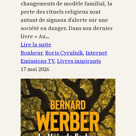
changements de modèle familial, la
perte des rituels religieux sont
autant de signaux d’alerte sur une
société en danger. Dans son dernier
livre « Au…
:
Lire la suite
Boris
Bonheur
, 
Boris Cyrulnik
, 
Internet
Cyrulnik,
Emissions TV
, 
Livres inspirants
les
17 mai 2026
petits
bonheurs