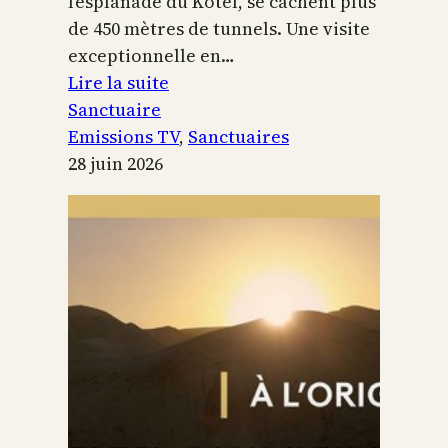
l’esplanade du Kotel, se cachent plus
de 450 mètres de tunnels. Une visite
exceptionnelle en…
:
Lire la suite
Le
Sanctuaire
Temple
Emissions TV
, 
Sanctuaires
de
28 juin 2026
Jérusalem