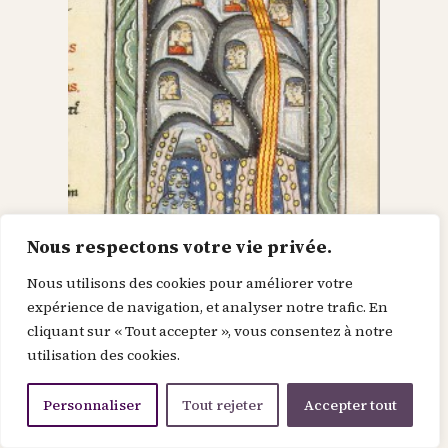
Nous respectons votre vie privée.
Nous utilisons des cookies pour améliorer votre
Dieu dans le Christ,
expérience de navigation, et analyser notre trafic. En
cliquant sur « Tout accepter », vous consentez à notre
recherche l’homme et
utilisation des cookies.
le renouvelle
Personnaliser
Tout rejeter
Accepter tout
Je suis la force de la divinité avant le