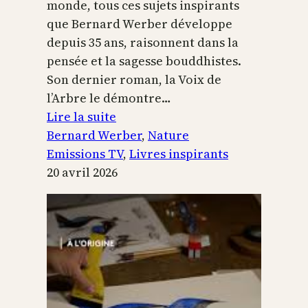
monde, tous ces sujets inspirants
que Bernard Werber développe
depuis 35 ans, raisonnent dans la
pensée et la sagesse bouddhistes.
Son dernier roman, la Voix de
l’Arbre le démontre…
:
Lire la suite
La
Bernard Werber
, 
Nature
Voix
Emissions TV
, 
Livres inspirants
de
20 avril 2026
l’arbre