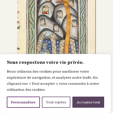
Nous respectons votre vie privée.
Nous utilisons des cookies pour améliorer votre
Dieu dans le Christ,
expérience de navigation, et analyser notre trafic. En
cliquant sur « Tout accepter », vous consentez à notre
recherche l’homme et
utilisation des cookies.
le renouvelle
Personnaliser
Tout rejeter
Accepter tout
Je suis la force de la divinité avant le