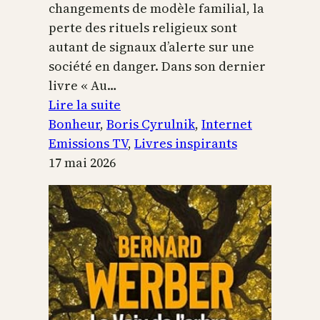
changements de modèle familial, la
perte des rituels religieux sont
autant de signaux d’alerte sur une
société en danger. Dans son dernier
livre « Au…
:
Lire la suite
Boris
Bonheur
, 
Boris Cyrulnik
, 
Internet
Cyrulnik,
Emissions TV
, 
Livres inspirants
les
17 mai 2026
petits
bonheurs