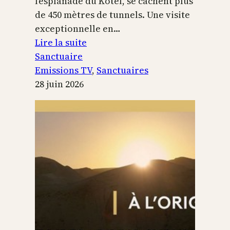
l’esplanade du Kotel, se cachent plus
de 450 mètres de tunnels. Une visite
exceptionnelle en…
:
Lire la suite
Le
Sanctuaire
Temple
Emissions TV
, 
Sanctuaires
de
28 juin 2026
Jérusalem