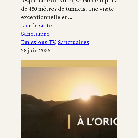
l’esplanade du Kotel, se cachent plus
de 450 mètres de tunnels. Une visite
exceptionnelle en…
:
Lire la suite
Le
Sanctuaire
Temple
Emissions TV
, 
Sanctuaires
de
28 juin 2026
Jérusalem