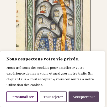
Nous respectons votre vie privée.
Nous utilisons des cookies pour améliorer votre
Dieu dans le Christ,
expérience de navigation, et analyser notre trafic. En
cliquant sur « Tout accepter », vous consentez à notre
recherche l’homme et
utilisation des cookies.
le renouvelle
Personnaliser
Tout rejeter
Accepter tout
Je suis la force de la divinité avant le