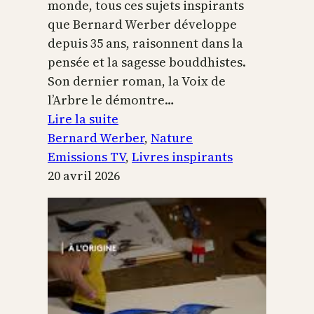
monde, tous ces sujets inspirants
que Bernard Werber développe
depuis 35 ans, raisonnent dans la
pensée et la sagesse bouddhistes.
Son dernier roman, la Voix de
l’Arbre le démontre…
:
Lire la suite
La
Bernard Werber
, 
Nature
Voix
Emissions TV
, 
Livres inspirants
de
20 avril 2026
l’arbre