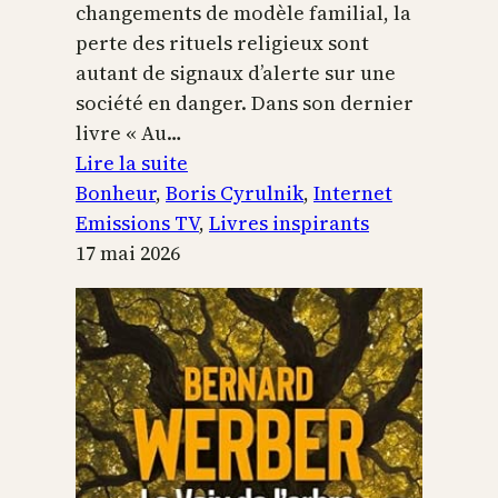
changements de modèle familial, la
perte des rituels religieux sont
autant de signaux d’alerte sur une
société en danger. Dans son dernier
livre « Au…
:
Lire la suite
Boris
Bonheur
, 
Boris Cyrulnik
, 
Internet
Cyrulnik,
Emissions TV
, 
Livres inspirants
les
17 mai 2026
petits
bonheurs