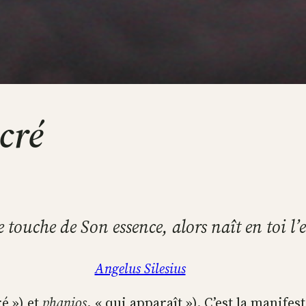
cré
e touche de Son essence, alors naît en toi l’
Angelus Silesius
é ») et
phanios
, « qui apparaît »). C’est la manifes