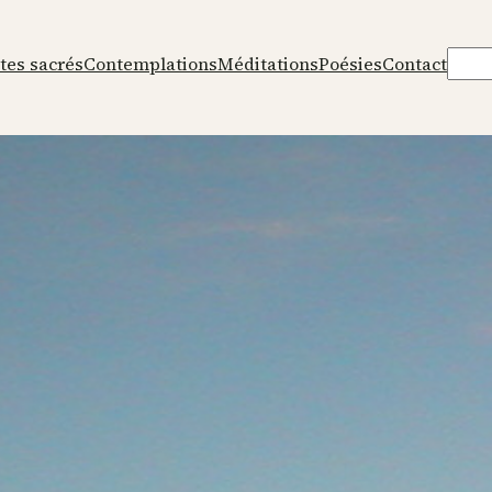
Rech
tes sacrés
Contemplations
Méditations
Poésies
Contact