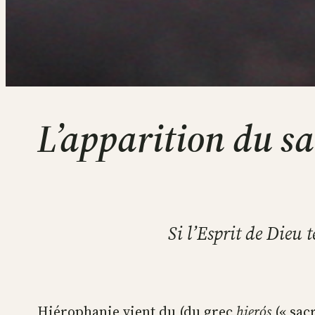
L’apparition du sa
Si l’Esprit de Dieu t
Hiérophanie vient du (du grec
hierós
(« sacr