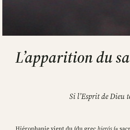
L’apparition du sa
Si l’Esprit de Dieu t
Hiérophanie vient du (du grec
hierós
(« sacr