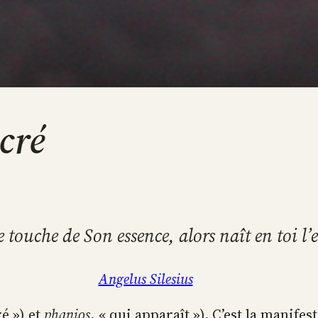
cré
e touche de Son essence, alors naît en toi l’
Angelus Silesius
é ») et
phanios
, « qui apparaît »). C’est la manifes