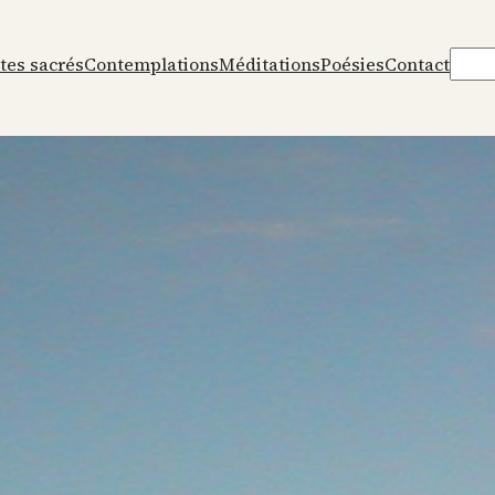
Rech
tes sacrés
Contemplations
Méditations
Poésies
Contact