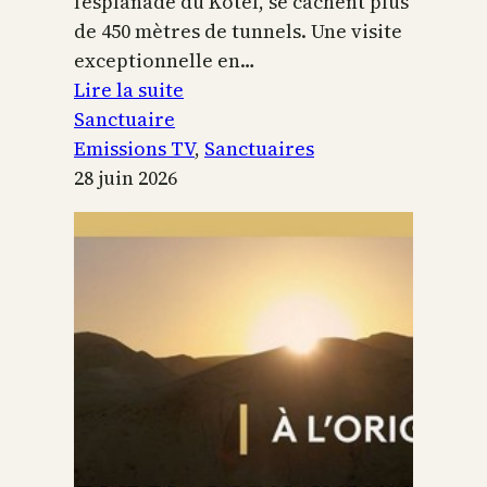
l’esplanade du Kotel, se cachent plus
de 450 mètres de tunnels. Une visite
exceptionnelle en…
:
Lire la suite
Le
Sanctuaire
Temple
Emissions TV
, 
Sanctuaires
de
28 juin 2026
Jérusalem