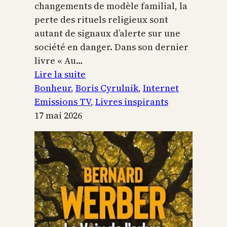
changements de modèle familial, la
perte des rituels religieux sont
autant de signaux d’alerte sur une
société en danger. Dans son dernier
livre « Au…
:
Lire la suite
Boris
Bonheur
, 
Boris Cyrulnik
, 
Internet
Cyrulnik,
Emissions TV
, 
Livres inspirants
les
17 mai 2026
petits
bonheurs