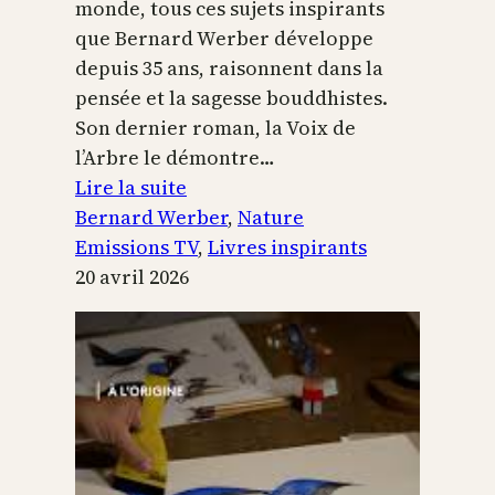
monde, tous ces sujets inspirants
que Bernard Werber développe
depuis 35 ans, raisonnent dans la
pensée et la sagesse bouddhistes.
Son dernier roman, la Voix de
l’Arbre le démontre…
:
Lire la suite
La
Bernard Werber
, 
Nature
Voix
Emissions TV
, 
Livres inspirants
de
20 avril 2026
l’arbre