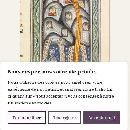
Nous respectons votre vie privée.
Nous utilisons des cookies pour améliorer votre
Dieu dans le Christ,
expérience de navigation, et analyser notre trafic. En
cliquant sur « Tout accepter », vous consentez à notre
recherche l’homme et
utilisation des cookies.
le renouvelle
Personnaliser
Tout rejeter
Accepter tout
Je suis la force de la divinité avant le