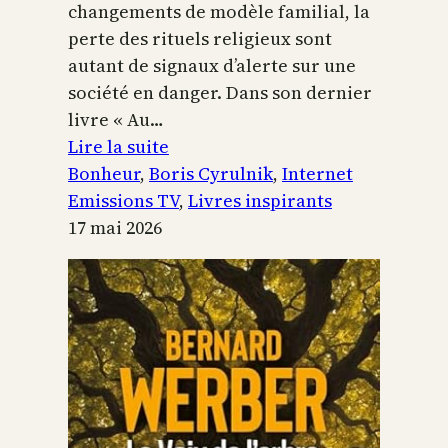
changements de modèle familial, la
perte des rituels religieux sont
autant de signaux d’alerte sur une
société en danger. Dans son dernier
livre « Au…
:
Lire la suite
Boris
Bonheur
, 
Boris Cyrulnik
, 
Internet
Cyrulnik,
Emissions TV
, 
Livres inspirants
les
17 mai 2026
petits
bonheurs