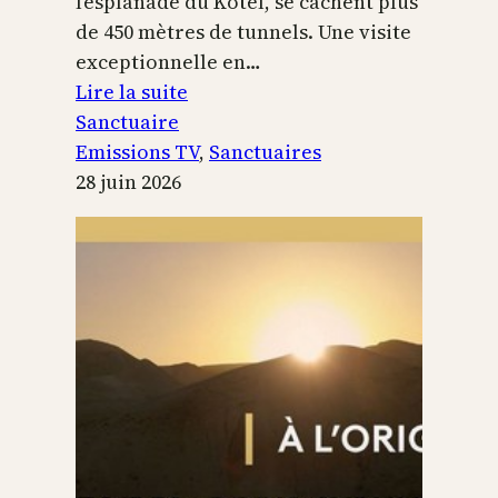
l’esplanade du Kotel, se cachent plus
de 450 mètres de tunnels. Une visite
exceptionnelle en…
:
Lire la suite
Le
Sanctuaire
Temple
Emissions TV
, 
Sanctuaires
de
28 juin 2026
Jérusalem