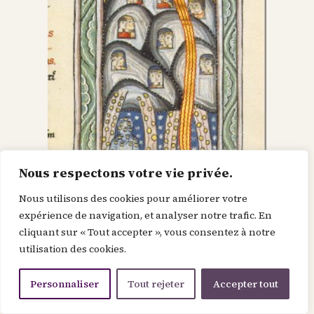
Nous respectons votre vie privée.
Nous utilisons des cookies pour améliorer votre
Dieu dans le Christ,
expérience de navigation, et analyser notre trafic. En
cliquant sur « Tout accepter », vous consentez à notre
recherche l’homme et
utilisation des cookies.
le renouvelle
Personnaliser
Tout rejeter
Accepter tout
Je suis la force de la divinité avant le