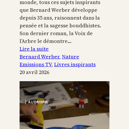
monde, tous ces sujets inspirants
que Bernard Werber développe
depuis 35 ans, raisonnent dans la
pensée et la sagesse bouddhistes.
Son dernier roman, la Voix de
l’Arbre le démontre…
:
Lire la suite
La
Bernard Werber
, 
Nature
Voix
Emissions TV
, 
Livres inspirants
de
20 avril 2026
l’arbre