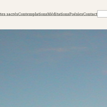
Rech
tes sacrés
Contemplations
Méditations
Poésies
Contact