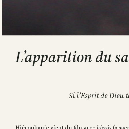
L’apparition du sa
Si l’Esprit de Dieu t
Hiérophanie vient du (du grec
hierós
(« sacr