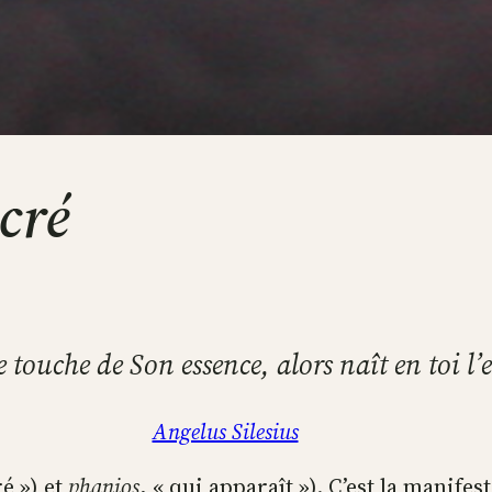
cré
e touche de Son essence, alors naît en toi l’
Angelus Silesius
é ») et
phanios
, « qui apparaît »). C’est la manifes