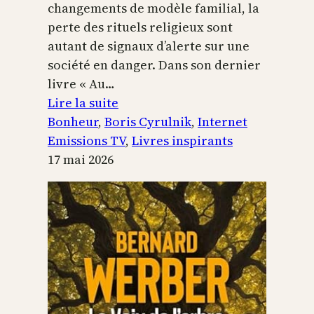
changements de modèle familial, la
perte des rituels religieux sont
autant de signaux d’alerte sur une
société en danger. Dans son dernier
livre « Au…
:
Lire la suite
Boris
Bonheur
, 
Boris Cyrulnik
, 
Internet
Cyrulnik,
Emissions TV
, 
Livres inspirants
les
17 mai 2026
petits
bonheurs