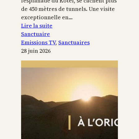
l’esplanade du Kotel, se cachent plus
de 450 mètres de tunnels. Une visite
exceptionnelle en…
:
Lire la suite
Le
Sanctuaire
Temple
Emissions TV
, 
Sanctuaires
de
28 juin 2026
Jérusalem