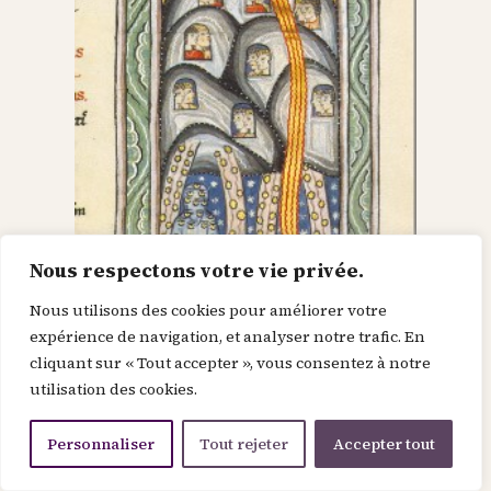
Nous respectons votre vie privée.
Nous utilisons des cookies pour améliorer votre
Dieu dans le Christ,
expérience de navigation, et analyser notre trafic. En
cliquant sur « Tout accepter », vous consentez à notre
recherche l’homme et
utilisation des cookies.
le renouvelle
Personnaliser
Tout rejeter
Accepter tout
Je suis la force de la divinité avant le