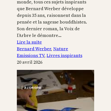
monde, tous ces sujets inspirants
que Bernard Werber développe
depuis 35 ans, raisonnent dans la
pensée et la sagesse bouddhistes.
Son dernier roman, la Voix de
l’Arbre le démontre…
:
Lire la suite
La
Bernard Werber
, 
Nature
Voix
Emissions TV
, 
Livres inspirants
de
20 avril 2026
l’arbre