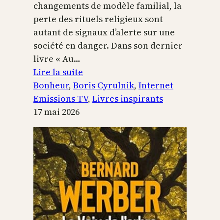
changements de modèle familial, la
perte des rituels religieux sont
autant de signaux d’alerte sur une
société en danger. Dans son dernier
livre « Au…
:
Lire la suite
Boris
Bonheur
, 
Boris Cyrulnik
, 
Internet
Cyrulnik,
Emissions TV
, 
Livres inspirants
les
17 mai 2026
petits
bonheurs