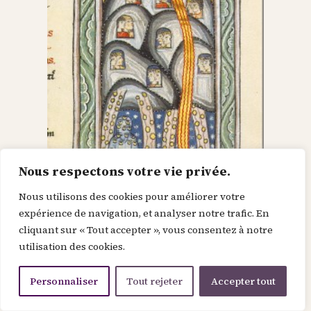
Nous respectons votre vie privée.
Nous utilisons des cookies pour améliorer votre
Dieu dans le Christ,
expérience de navigation, et analyser notre trafic. En
cliquant sur « Tout accepter », vous consentez à notre
recherche l’homme et
utilisation des cookies.
le renouvelle
Personnaliser
Tout rejeter
Accepter tout
Je suis la force de la divinité avant le