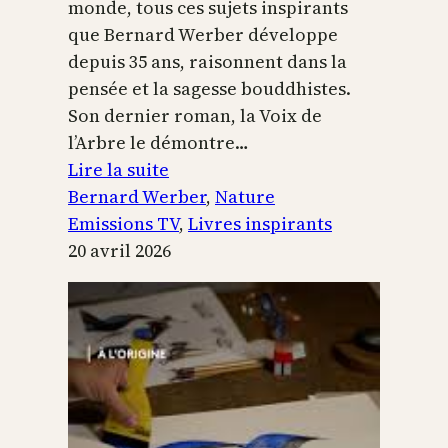
monde, tous ces sujets inspirants
que Bernard Werber développe
depuis 35 ans, raisonnent dans la
pensée et la sagesse bouddhistes.
Son dernier roman, la Voix de
l’Arbre le démontre…
:
Lire la suite
La
Bernard Werber
, 
Nature
Voix
Emissions TV
, 
Livres inspirants
de
20 avril 2026
l’arbre