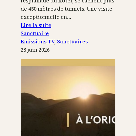
l’esplanade du Kotel, se cachent plus
de 450 mètres de tunnels. Une visite
exceptionnelle en…
:
Lire la suite
Le
Sanctuaire
Temple
Emissions TV
, 
Sanctuaires
de
28 juin 2026
Jérusalem