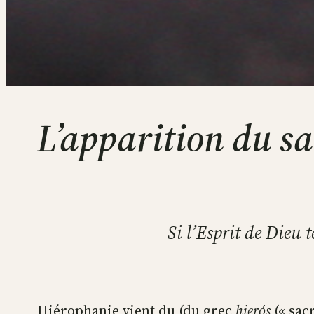
L’apparition du sa
Si l’Esprit de Dieu t
Hiérophanie vient du (du grec
hierós
(« sacr