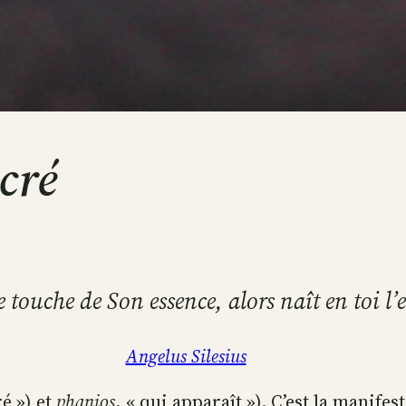
cré
e touche de Son essence, alors naît en toi l’
Angelus Silesius
é ») et
phanios
, « qui apparaît »). C’est la manifes