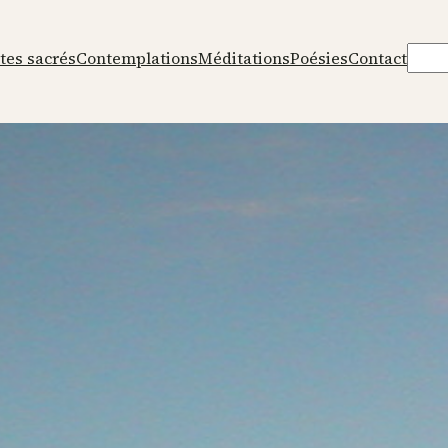
Rech
tes sacrés
Contemplations
Méditations
Poésies
Contact