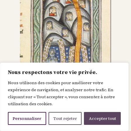
Nous respectons votre vie privée.
Nous utilisons des cookies pour améliorer votre
Dieu dans le Christ,
expérience de navigation, et analyser notre trafic. En
cliquant sur « Tout accepter », vous consentez à notre
recherche l’homme et
utilisation des cookies.
le renouvelle
Personnaliser
Tout rejeter
Accepter tout
Je suis la force de la divinité avant le