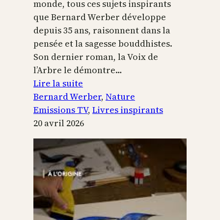
monde, tous ces sujets inspirants
que Bernard Werber développe
depuis 35 ans, raisonnent dans la
pensée et la sagesse bouddhistes.
Son dernier roman, la Voix de
l’Arbre le démontre…
:
Lire la suite
La
Bernard Werber
, 
Nature
Voix
Emissions TV
, 
Livres inspirants
de
20 avril 2026
l’arbre