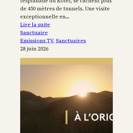
l’esplanade du Kotel, se cachent plus
de 450 mètres de tunnels. Une visite
exceptionnelle en…
:
Lire la suite
Le
Sanctuaire
Temple
Emissions TV
, 
Sanctuaires
de
28 juin 2026
Jérusalem