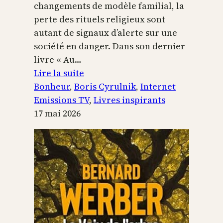
changements de modèle familial, la
perte des rituels religieux sont
autant de signaux d’alerte sur une
société en danger. Dans son dernier
livre « Au…
:
Lire la suite
Boris
Bonheur
, 
Boris Cyrulnik
, 
Internet
Cyrulnik,
Emissions TV
, 
Livres inspirants
les
17 mai 2026
petits
bonheurs