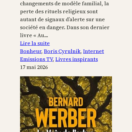
changements de modèle familial, la
perte des rituels religieux sont
autant de signaux d’alerte sur une
société en danger. Dans son dernier
livre « Au…
:
Lire la suite
Boris
Bonheur
, 
Boris Cyrulnik
, 
Internet
Cyrulnik,
Emissions TV
, 
Livres inspirants
les
17 mai 2026
petits
bonheurs