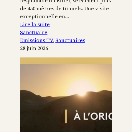
l’esplanade du Kotel, se cachent plus
de 450 mètres de tunnels. Une visite
exceptionnelle en…
:
Lire la suite
Le
Sanctuaire
Temple
Emissions TV
, 
Sanctuaires
de
28 juin 2026
Jérusalem