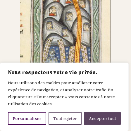
Nous respectons votre vie privée.
Nous utilisons des cookies pour améliorer votre
Dieu dans le Christ,
expérience de navigation, et analyser notre trafic. En
cliquant sur « Tout accepter », vous consentez à notre
recherche l’homme et
utilisation des cookies.
le renouvelle
Personnaliser
Tout rejeter
Accepter tout
Je suis la force de la divinité avant le