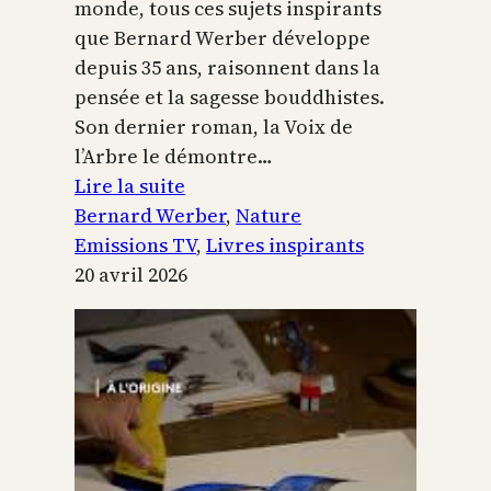
monde, tous ces sujets inspirants
que Bernard Werber développe
depuis 35 ans, raisonnent dans la
pensée et la sagesse bouddhistes.
Son dernier roman, la Voix de
l’Arbre le démontre…
:
Lire la suite
La
Bernard Werber
, 
Nature
Voix
Emissions TV
, 
Livres inspirants
de
20 avril 2026
l’arbre