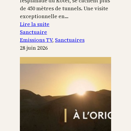
l’esplanade du Kotel, se cachent plus
de 450 mètres de tunnels. Une visite
exceptionnelle en…
:
Lire la suite
Le
Sanctuaire
Temple
Emissions TV
, 
Sanctuaires
de
28 juin 2026
Jérusalem