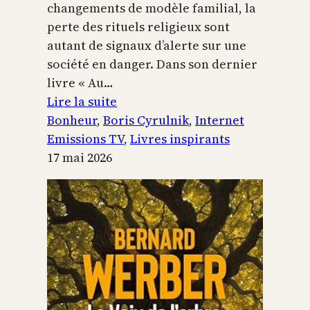
changements de modèle familial, la
perte des rituels religieux sont
autant de signaux d’alerte sur une
société en danger. Dans son dernier
livre « Au…
:
Lire la suite
Boris
Bonheur
, 
Boris Cyrulnik
, 
Internet
Cyrulnik,
Emissions TV
, 
Livres inspirants
les
17 mai 2026
petits
bonheurs