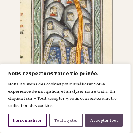
Nous respectons votre vie privée.
Nous utilisons des cookies pour améliorer votre
Dieu dans le Christ,
expérience de navigation, et analyser notre trafic. En
cliquant sur « Tout accepter », vous consentez à notre
recherche l’homme et
utilisation des cookies.
le renouvelle
Personnaliser
Tout rejeter
Accepter tout
Je suis la force de la divinité avant le