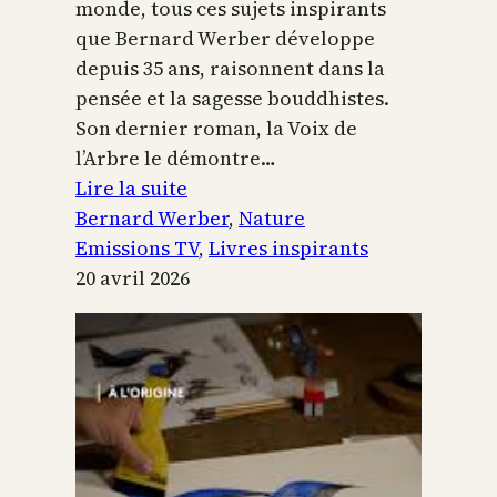
monde, tous ces sujets inspirants
que Bernard Werber développe
depuis 35 ans, raisonnent dans la
pensée et la sagesse bouddhistes.
Son dernier roman, la Voix de
l’Arbre le démontre…
:
Lire la suite
La
Bernard Werber
, 
Nature
Voix
Emissions TV
, 
Livres inspirants
de
20 avril 2026
l’arbre