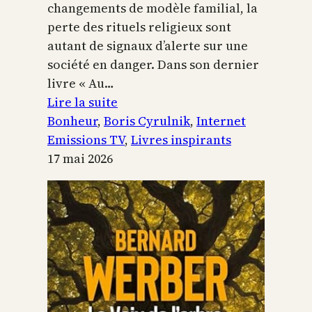
changements de modèle familial, la
perte des rituels religieux sont
autant de signaux d’alerte sur une
société en danger. Dans son dernier
livre « Au…
:
Lire la suite
Boris
Bonheur
, 
Boris Cyrulnik
, 
Internet
Cyrulnik,
Emissions TV
, 
Livres inspirants
les
17 mai 2026
petits
bonheurs