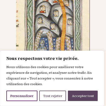
Nous respectons votre vie privée.
Nous utilisons des cookies pour améliorer votre
Dieu dans le Christ,
expérience de navigation, et analyser notre trafic. En
cliquant sur « Tout accepter », vous consentez à notre
recherche l’homme et
utilisation des cookies.
le renouvelle
Personnaliser
Tout rejeter
Accepter tout
Je suis la force de la divinité avant le