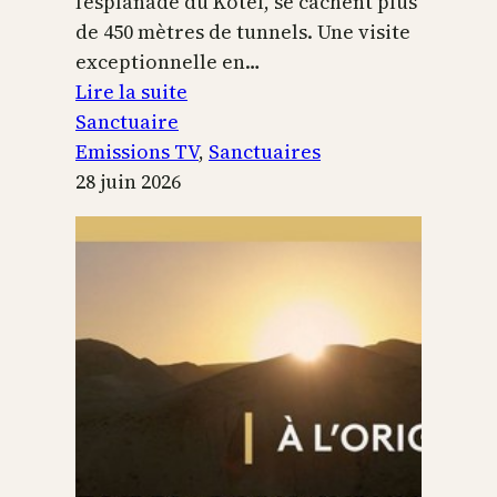
l’esplanade du Kotel, se cachent plus
de 450 mètres de tunnels. Une visite
exceptionnelle en…
:
Lire la suite
Le
Sanctuaire
Temple
Emissions TV
, 
Sanctuaires
de
28 juin 2026
Jérusalem