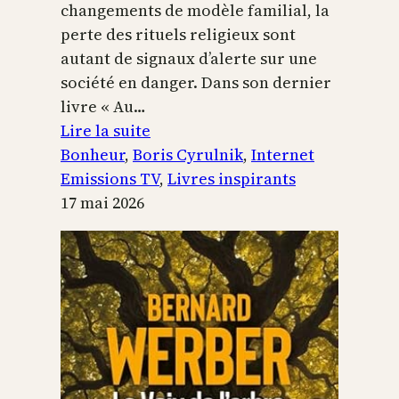
changements de modèle familial, la
perte des rituels religieux sont
autant de signaux d’alerte sur une
société en danger. Dans son dernier
livre « Au…
:
Lire la suite
Boris
Bonheur
, 
Boris Cyrulnik
, 
Internet
Cyrulnik,
Emissions TV
, 
Livres inspirants
les
17 mai 2026
petits
bonheurs