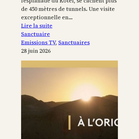
l’esplanade du Kotel, se cachent plus
de 450 mètres de tunnels. Une visite
exceptionnelle en…
:
Lire la suite
Le
Sanctuaire
Temple
Emissions TV
, 
Sanctuaires
de
28 juin 2026
Jérusalem