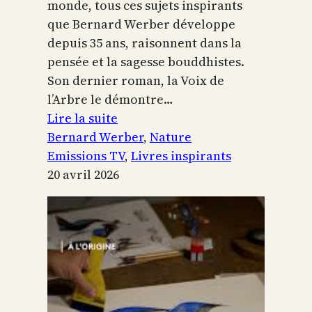
monde, tous ces sujets inspirants
que Bernard Werber développe
depuis 35 ans, raisonnent dans la
pensée et la sagesse bouddhistes.
Son dernier roman, la Voix de
l’Arbre le démontre…
:
Lire la suite
La
Bernard Werber
, 
Nature
Voix
Emissions TV
, 
Livres inspirants
de
20 avril 2026
l’arbre