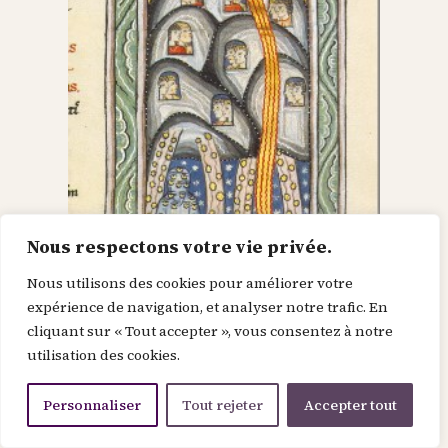
Nous respectons votre vie privée.
Nous utilisons des cookies pour améliorer votre
Dieu dans le Christ,
expérience de navigation, et analyser notre trafic. En
cliquant sur « Tout accepter », vous consentez à notre
recherche l’homme et
utilisation des cookies.
le renouvelle
Personnaliser
Tout rejeter
Accepter tout
Je suis la force de la divinité avant le