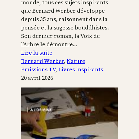
monde, tous ces sujets inspirants
que Bernard Werber développe
depuis 35 ans, raisonnent dans la
pensée et la sagesse bouddhistes.
Son dernier roman, la Voix de
l’Arbre le démontre…
:
Lire la suite
La
Bernard Werber
, 
Nature
Voix
Emissions TV
, 
Livres inspirants
de
20 avril 2026
l’arbre