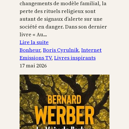
changements de modèle familial, la
perte des rituels religieux sont
autant de signaux d’alerte sur une
société en danger. Dans son dernier
livre « Au…
:
Lire la suite
Boris
Bonheur
, 
Boris Cyrulnik
, 
Internet
Cyrulnik,
Emissions TV
, 
Livres inspirants
les
17 mai 2026
petits
bonheurs