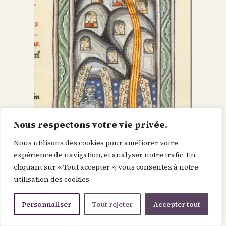
Nous respectons votre vie privée.
Nous utilisons des cookies pour améliorer votre
Dieu dans le Christ,
expérience de navigation, et analyser notre trafic. En
cliquant sur « Tout accepter », vous consentez à notre
recherche l’homme et
utilisation des cookies.
le renouvelle
Personnaliser
Tout rejeter
Accepter tout
Je suis la force de la divinité avant le