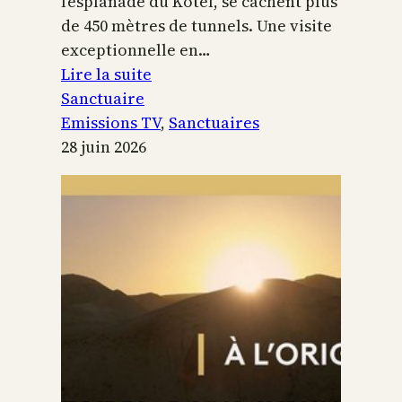
l’esplanade du Kotel, se cachent plus
de 450 mètres de tunnels. Une visite
exceptionnelle en…
:
Lire la suite
Le
Sanctuaire
Temple
Emissions TV
, 
Sanctuaires
de
28 juin 2026
Jérusalem