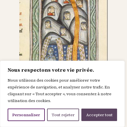
Nous respectons votre vie privée.
Nous utilisons des cookies pour améliorer votre
Dieu dans le Christ,
expérience de navigation, et analyser notre trafic. En
cliquant sur « Tout accepter », vous consentez à notre
recherche l’homme et
utilisation des cookies.
le renouvelle
Personnaliser
Tout rejeter
Accepter tout
Je suis la force de la divinité avant le