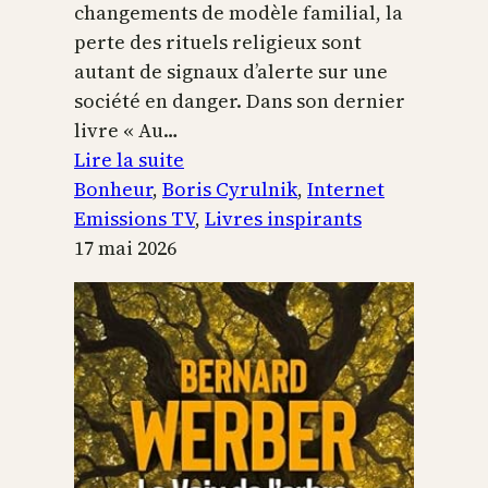
changements de modèle familial, la
perte des rituels religieux sont
autant de signaux d’alerte sur une
société en danger. Dans son dernier
livre « Au…
:
Lire la suite
Boris
Bonheur
, 
Boris Cyrulnik
, 
Internet
Cyrulnik,
Emissions TV
, 
Livres inspirants
les
17 mai 2026
petits
bonheurs