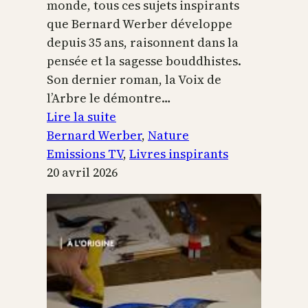
monde, tous ces sujets inspirants
que Bernard Werber développe
depuis 35 ans, raisonnent dans la
pensée et la sagesse bouddhistes.
Son dernier roman, la Voix de
l’Arbre le démontre…
:
Lire la suite
La
Bernard Werber
, 
Nature
Voix
Emissions TV
, 
Livres inspirants
de
20 avril 2026
l’arbre