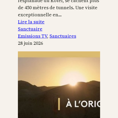
l’esplanade du Kotel, se cachent plus
de 450 mètres de tunnels. Une visite
exceptionnelle en…
:
Lire la suite
Le
Sanctuaire
Temple
Emissions TV
, 
Sanctuaires
de
28 juin 2026
Jérusalem